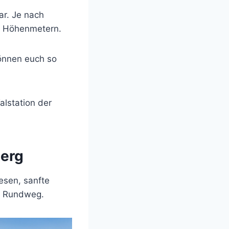
ar. Je nach
00 Höhenmetern.
önnen euch so
alstation der
berg
esen, sanfte
n Rundweg.