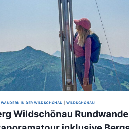
|
WANDERN IN DER WILDSCHÖNAU
|
WILDSCHÖNAU
erg Wildschönau Rundwande
anoramatour inklusive Berg