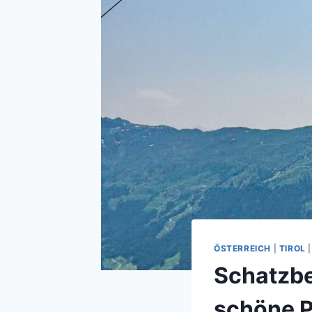
ÖSTERREICH
|
TIROL
Schatzb
schöne P