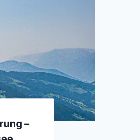
rung –
see