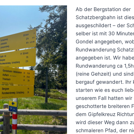
Ab der Bergstation der
Schatzbergbahn ist die
ausgeschildert – der Sc
selber ist mit 30 Minute
Gondel angegeben, wob
Rundwanderung Schatzb
angegeben ist. Wir habe
Rundwanderung ca 1,5h
(reine Gehzeit) und sin
bergauf gewandert. Ihr 
starten wie es euch liebe
unserem Fall hatten wir
geschotterte breiteren 
dem Gipfelkreuz Richtu
wird dieser Weg dann z
schmaleren Pfad, der n