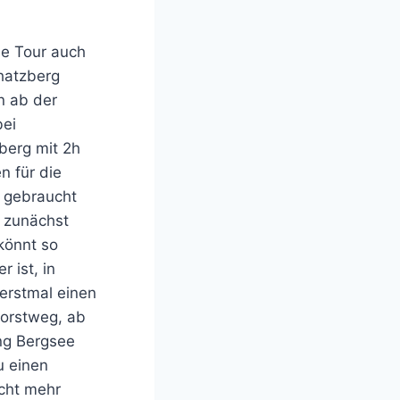
se Tour auch
hatzberg
n ab der
ei
erg mit 2h
n für die
 gebraucht
d zunächst
könnt so
r ist, in
 erstmal einen
Forstweg, ab
ng Bergsee
u einen
icht mehr