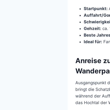
Startpunkt:
A
Auffahrt/Go
Schwierigkei
Gehzeit:
ca. 
Beste Jahres
Ideal für:
Fam
Anreise z
Wanderpa
Ausgangspunkt de
bringt die Scha
während der Auff
das Hochtal der 