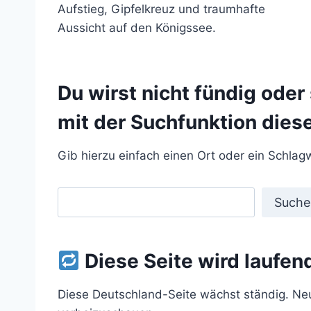
Aufstieg, Gipfelkreuz und traumhafte
Aussicht auf den Königssee.
Du wirst nicht fündig oder
mit der Suchfunktion diese
Gib hierzu einfach einen Ort oder ein Schlagw
S
Suche
u
c
h
Diese Seite wird laufend
e
n
Diese Deutschland-Seite wächst ständig. Neue