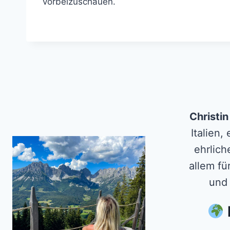
vorbeizuschauen.
Christi
Italien,
ehrlich
allem fü
und 