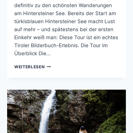
definitiv zu den schönsten Wanderungen
am Hintersteiner See. Bereits der Start am
türkisblauen Hintersteiner See macht Lust
auf mehr – und spätestens bei der ersten
Einkehr weiß man: Diese Tour ist ein echtes
Tiroler Bilderbuch-Erlebnis. Die Tour im
Überblick Die…
WANDERUNG
WEITERLESEN
ZUM
KREUZBICHL
AM
HINTERSTEINER
SEE
–
ÜBER
STÖFFLHÜTTE
&
WALLERALM