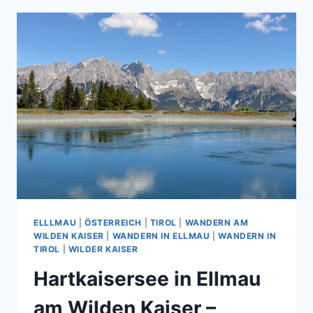
WILDEN
KAISER
–
KURZE
WANDERUNG
ZU
EINEM
VERSTECKTEN
NATURJUWEL
ELLLMAU
|
ÖSTERREICH
|
TIROL
|
WANDERN AM
WILDEN KAISER
|
WANDERN IN ELLMAU
|
WANDERN IN
TIROL
|
WILDER KAISER
Hartkaisersee in Ellmau
am Wilden Kaiser –