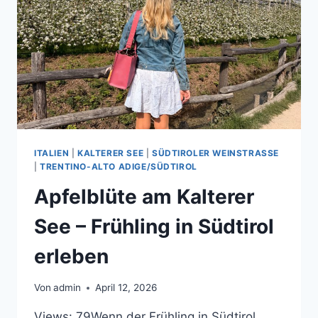
GOING
AM
WILDEN
KAISER
ITALIEN
|
KALTERER SEE
|
SÜDTIROLER WEINSTRASSE
|
TRENTINO-ALTO ADIGE/SÜDTIROL
Apfelblüte am Kalterer
See – Frühling in Südtirol
erleben
Von
admin
April 12, 2026
Views: 79Wenn der Frühling in Südtirol