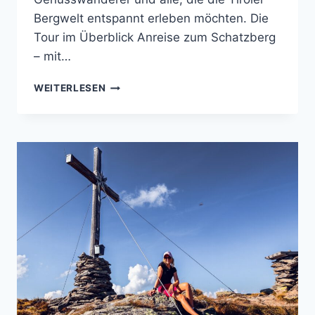
Bergwelt entspannt erleben möchten. Die
Tour im Überblick Anreise zum Schatzberg
– mit…
SCHATZBERG
WEITERLESEN
WILDSCHÖNAU
RUNDWANDERUNG
–
SCHÖNE
PANORAMATOUR
INKLUSIVE
BERGSEE