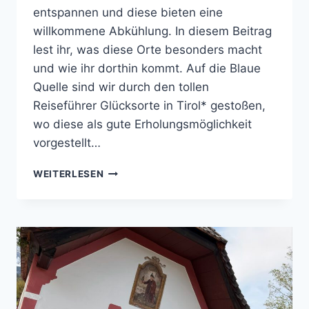
entspannen und diese bieten eine
willkommene Abkühlung. In diesem Beitrag
lest ihr, was diese Orte besonders macht
und wie ihr dorthin kommt. Auf die Blaue
Quelle sind wir durch den tollen
Reiseführer Glücksorte in Tirol* gestoßen,
wo diese als gute Erholungsmöglichkeit
vorgestellt…
ERL:
WEITERLESEN
TROCKENBACHFALL
UND
BLAUE
QUELLE
–
HIER
LÄSST
ES
SICH