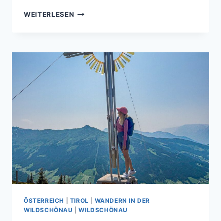
HARTKAISERSEE
WEITERLESEN
IN
ELLMAU
AM
WILDEN
KAISER
–
KLEINE
WANDERUNG
MIT
GROSSEM P
ANORAMA
ÖSTERREICH
|
TIROL
|
WANDERN IN DER
WILDSCHÖNAU
|
WILDSCHÖNAU