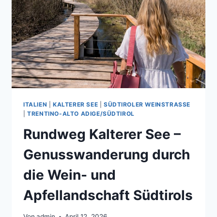
ERLEBEN
ITALIEN
|
KALTERER SEE
|
SÜDTIROLER WEINSTRASSE
|
TRENTINO-ALTO ADIGE/SÜDTIROL
Rundweg Kalterer See –
Genusswanderung durch
die Wein- und
Apfellandschaft Südtirols
Von
admin
April 12, 2026