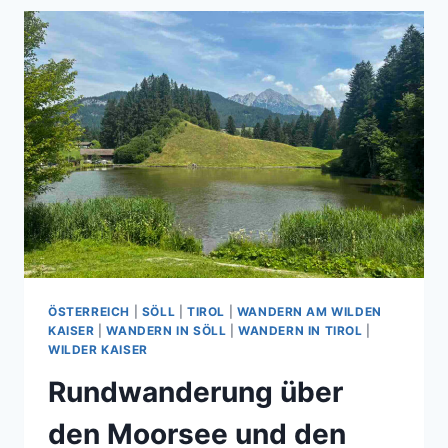
GENUSSWANDERUNG
DURCH
DIE
WEIN-
UND
APFELLANDSCHAFT
SÜDTIROLS
ÖSTERREICH
|
SÖLL
|
TIROL
|
WANDERN AM WILDEN
KAISER
|
WANDERN IN SÖLL
|
WANDERN IN TIROL
|
WILDER KAISER
Rundwanderung über
den Moorsee und den