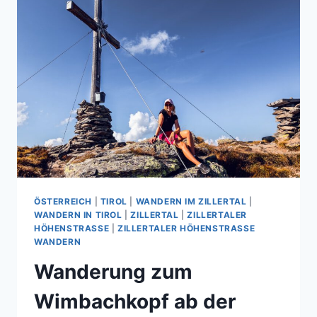
ÖSTERREICH
|
TIROL
|
WANDERN IM ZILLERTAL
|
WANDERN IN TIROL
|
ZILLERTAL
|
ZILLERTALER
HÖHENSTRASSE
|
ZILLERTALER HÖHENSTRASSE W
ANDERN
Wanderung zum
Wimbachkopf ab der