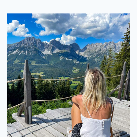
AB
DER
ZILLERTALER
HÖHENSTRASSE