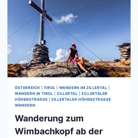
ÖSTERREICH
|
TIROL
|
WANDERN IM ZILLERTAL
|
WANDERN IN TIROL
|
ZILLERTAL
|
ZILLERTALER
HÖHENSTRASSE
|
ZILLERTALER HÖHENSTRASSE W
ANDERN
Wanderung zum
Wimbachkopf ab der