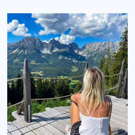
AB
DER
ZILLERTALER
HÖHENSTRASSE