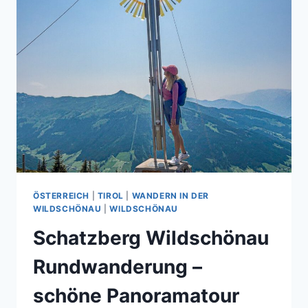
ÖSTERREICH
|
TIROL
|
WANDERN IN DER
WILDSCHÖNAU
|
WILDSCHÖNAU
Schatzberg Wildschönau
Rundwanderung –
schöne Panoramatour