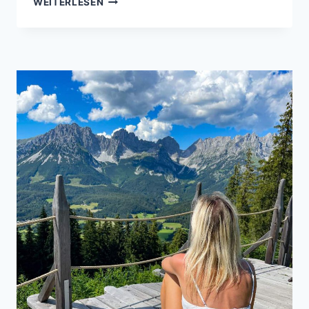
WEITERLESEN
WILDSCHÖNAU
RUNDWANDERUNG
–
SCHÖNE
PANORAMATOUR
INKLUSIVE
BERGSEE