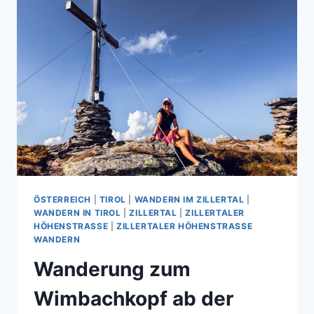
ÖSTERREICH
|
TIROL
|
WANDERN IM ZILLERTAL
|
WANDERN IN TIROL
|
ZILLERTAL
|
ZILLERTALER
HÖHENSTRASSE
|
ZILLERTALER HÖHENSTRASSE W
ANDERN
Wanderung zum
Wimbachkopf ab der