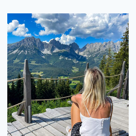
AB
DER
ZILLERTALER
HÖHENSTRASSE