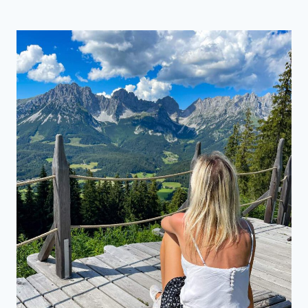
AB
DER
ZILLERTALER
HÖHENSTRASSE