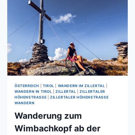
ÖSTERREICH
|
TIROL
|
WANDERN IM ZILLERTAL
|
WANDERN IN TIROL
|
ZILLERTAL
|
ZILLERTALER
HÖHENSTRASSE
|
ZILLERTALER HÖHENSTRASSE W
ANDERN
Wanderung zum
Wimbachkopf ab der