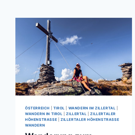
ÖSTERREICH
|
TIROL
|
WANDERN IM ZILLERTAL
|
WANDERN IN TIROL
|
ZILLERTAL
|
ZILLERTALER
HÖHENSTRASSE
|
ZILLERTALER HÖHENSTRASSE W
ANDERN