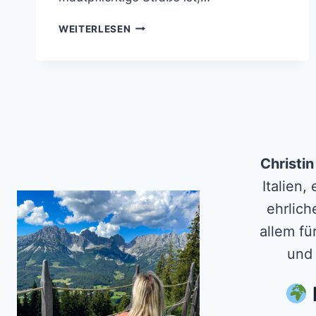
WANDERUNG
WEITERLESEN
ZUM
WIMBACHKOPF
AB
DER
ZILLERTALER
HÖHENSTRASSE
Christi
Italien,
ehrlich
allem fü
und 