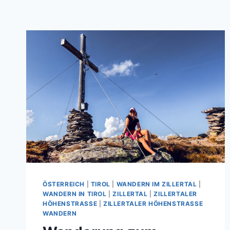
ÖSTERREICH
|
TIROL
|
WANDERN IM ZILLERTAL
|
WANDERN IN TIROL
|
ZILLERTAL
|
ZILLERTALER
HÖHENSTRASSE
|
ZILLERTALER HÖHENSTRASSE W
ANDERN