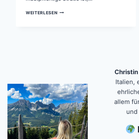
WANDERUNG
WEITERLESEN
ZUM
WIMBACHKOPF
AB
DER
ZILLERTALER
HÖHENSTRASSE
Christi
Italien,
ehrlich
allem fü
und 