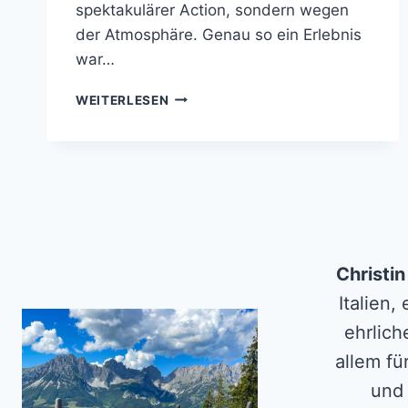
spektakulärer Action, sondern wegen
der Atmosphäre. Genau so ein Erlebnis
war…
WEINVERKOSTUNG
WEITERLESEN
IN
MARTINA
FRANCA
APULIEN:
EIN
UNVERGESSLICHER
ABEND
ZWISCHEN
REBEN
Christi
UND
Italien,
GENUSS
ehrlich
allem fü
und 