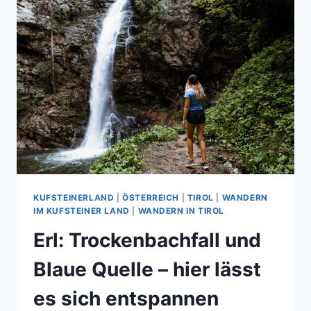
KUFSTEINERLAND
|
ÖSTERREICH
|
TIROL
|
WANDERN
IM KUFSTEINER LAND
|
WANDERN IN TIROL
Erl: Trockenbachfall und
Blaue Quelle – hier lässt
es sich entspannen