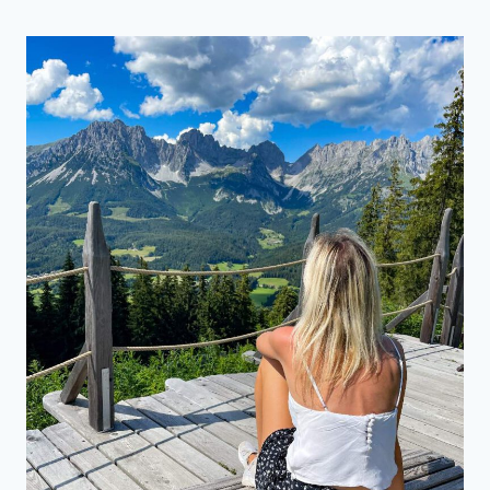
QUELLE
–
HIER
LÄSST
ES
SICH
ENTSPANNEN