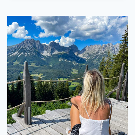
KURZE
WANDERUNG
AB
DER
WOCHENBRUNNER
ALM