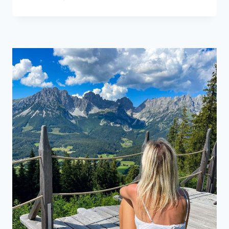
IN
ELLMAU
AM
WILDEN
KAISER
–
KLEINE
WANDERUNG
MIT
GROSSEM P
ANORAMA