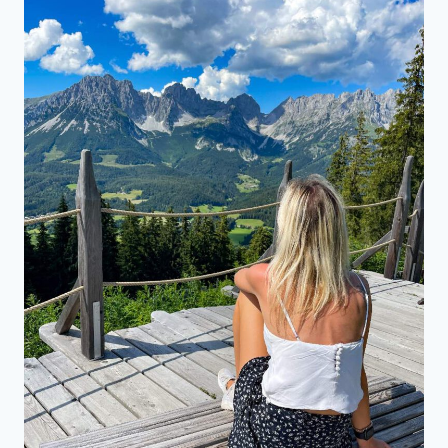
&
ENTSPANNTE
RUNDE