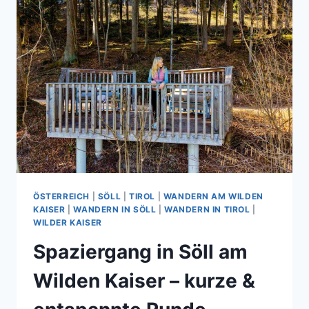
ÖSTERREICH
|
SÖLL
|
TIROL
|
WANDERN AM WILDEN
KAISER
|
WANDERN IN SÖLL
|
WANDERN IN TIROL
|
WILDER KAISER
Spaziergang in Söll am
Wilden Kaiser – kurze &