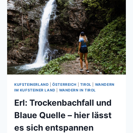
KUFSTEINERLAND
|
ÖSTERREICH
|
TIROL
|
WANDERN
IM KUFSTEINER LAND
|
WANDERN IN TIROL
Erl: Trockenbachfall und
Blaue Quelle – hier lässt
es sich entspannen