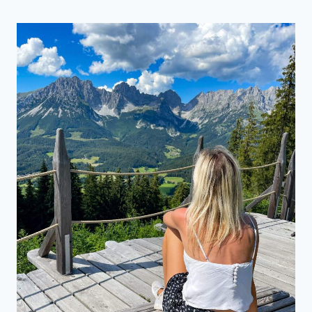
QUELLE
–
HIER
LÄSST
ES
SICH
ENTSPANNEN