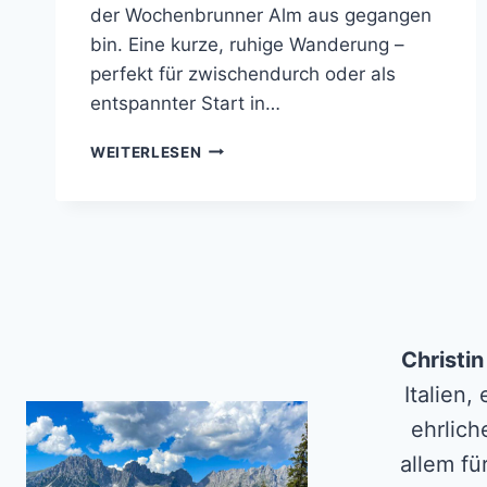
der Wochenbrunner Alm aus gegangen
bin. Eine kurze, ruhige Wanderung –
perfekt für zwischendurch oder als
entspannter Start in…
KREUZWEG
WEITERLESEN
ZUR
ST.
ANNA
GROTTE
AM
WILDEN
KAISER
–
KURZE
Christi
WANDERUNG
Italien,
MIT
BESONDERER
ehrlich
ATMOSPHÄRE
allem fü