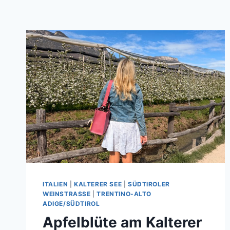
ITALIEN
|
KALTERER SEE
|
SÜDTIROLER
WEINSTRASSE
|
TRENTINO-ALTO
ADIGE/SÜDTIROL
Apfelblüte am Kalterer