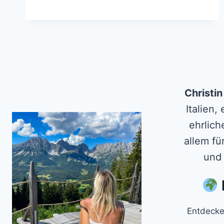
AM
KALTERER
SEE
–
FRÜHLING
IN
SÜDTIROL
ERLEBEN
Christi
Italien,
ehrlich
allem fü
und 
Entdecke