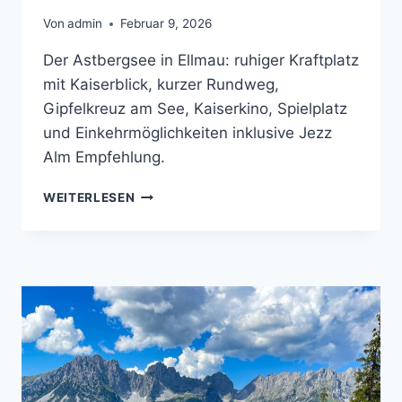
Von
admin
Februar 9, 2026
Der Astbergsee in Ellmau: ruhiger Kraftplatz
mit Kaiserblick, kurzer Rundweg,
Gipfelkreuz am See, Kaiserkino, Spielplatz
und Einkehrmöglichkeiten inklusive Jezz
Alm Empfehlung.
ASTBERGSEE
WEITERLESEN
IN
ELLMAU
–
EIN
KRAFTPLATZ
MIT
KAISERBLICK