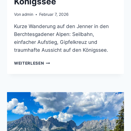
Königssee
Von
admin
Februar 7, 2026
Kurze Wanderung auf den Jenner in den
Berchtesgadener Alpen: Seilbahn,
einfacher Aufstieg, Gipfelkreuz und
traumhafte Aussicht auf den Königssee.
JENNER
WEITERLESEN
WANDERUNG:
KURZE
GIPFELTOUR
MIT
PANORAMA
ÜBER
DEM
KÖNIGSSEE