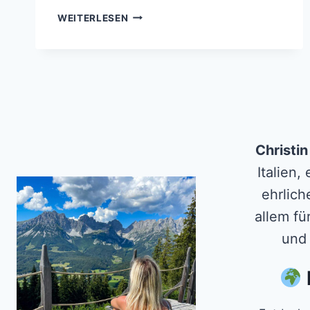
HINTERSTEINER
WEITERLESEN
SEE IM
FRÜHLING
–
WARUM
ICH
IHN
BESONDERS
ZU
DIESER
Christi
JAHRESZEIT
Italien,
LIEBE
ehrlich
allem fü
und 