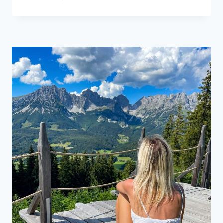
IN
ELLMAU
AM
WILDEN
KAISER
–
KLEINE
WANDERUNG
MIT
GROSSEM P
ANORAMA