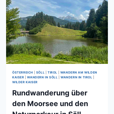
ÖSTERREICH
|
SÖLL
|
TIROL
|
WANDERN AM WILDEN
KAISER
|
WANDERN IN SÖLL
|
WANDERN IN TIROL
|
WILDER KAISER
Rundwanderung über
den Moorsee und den