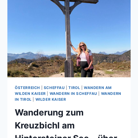
ÖSTERREICH
|
SCHEFFAU
|
TIROL
|
WANDERN AM
WILDEN KAISER
|
WANDERN IN SCHEFFAU
|
WANDERN
IN TIROL
|
WILDER KAISER
Wanderung zum
Kreuzbichl am