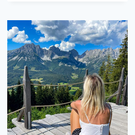
KREUZBICHL
AM
HINTERSTEINER
SEE
–
ÜBER
STÖFFLHÜTTE
&
WALLERALM