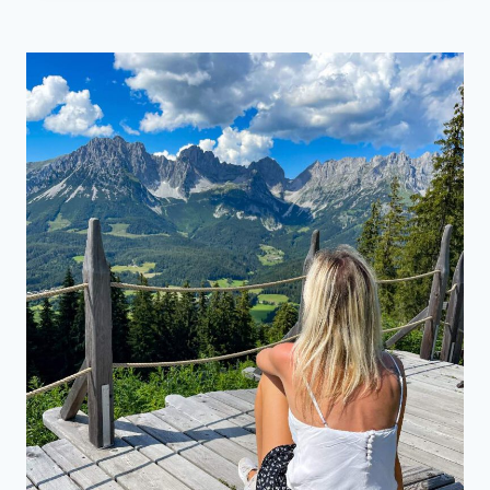
HORN
–
KLEINE
AUSSICHTSREICHE
WANDERUNG