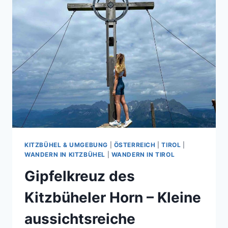
KITZBÜHEL & UMGEBUNG
|
ÖSTERREICH
|
TIROL
|
WANDERN IN KITZBÜHEL
|
WANDERN IN TIROL
Gipfelkreuz des
Kitzbüheler Horn – Kleine
aussichtsreiche